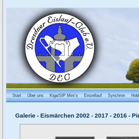
Start
Über uns
Kiga/SIP Mini´s
Einzellauf
Synchron
Hob
Galerie
-
Eismärchen 2002 - 2017
-
2016 - P