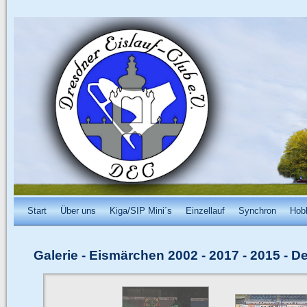
Start
Über uns
Kiga/SIP Mini´s
Einzellauf
Synchron
Hob
Galerie
-
Eismärchen 2002 - 2017
-
2015 - D