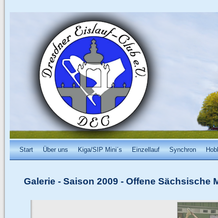
Start
Über uns
Kiga/SIP Mini´s
Einzellauf
Synchron
Hob
Galerie
-
Saison 2009
-
Offene Sächsische M