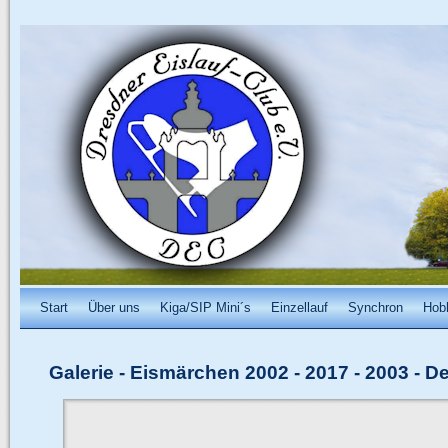
Start
Über uns
Kiga/SIP Mini´s
Einzellauf
Synchron
Hob
Galerie
-
Eismärchen 2002 - 2017
-
2003 - D