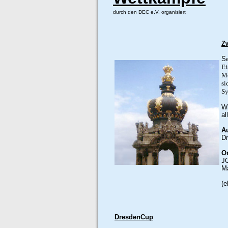
durch den DEC e.V. organisiert
Z
S
Ei
Me
si
Sy
Wi
al
A
Dr
Or
J
M
(
DresdenCup