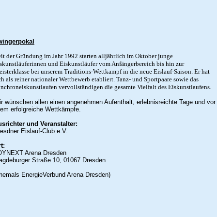
wingerpokal
eit der Gründung im Jahr 1992 starten alljährlich im Oktober junge
skunstläuferinnen und Eiskunstläufer vom Anfängerbereich bis hin zur
isterklasse
bei unserem Traditions-Wettkampf in die neue Eislauf-Saison. Er hat
ch als reiner nationaler Wettbewerb etabliert. Tanz- und Sportpaare sowie das
nchroneiskunstlaufen vervollständigen die gesamte Vielfalt des Eiskunstlaufens.
r wünschen allen einen angenehmen Aufenthalt, erlebnisreichte Tage und
vor
lem erfolgreiche Wettkämpfe.
usrichter und Veranstalter:
esdner Eislauf-Club e.V.
t:
OYNEXT Arena Dresden
agdeburger Straße 10,
01067 Dresden
ehemals
EnergieVerbund Arena Dresden)