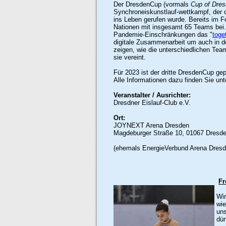
Der DresdenCup (vormals
Cup of Dre
Synchroneiskunstlauf-wettkampf,
der 
ins Leben gerufen wurde. Bereits im F
Nationen mit insgesamt 65 Teams bei.
Pandemie-Einschränkungen das "
toge
digitale Zusammenarbeit um auch in d
zeigen, wie die unterschiedlichen T
sie vereint.
Für 2023 ist der dritte DresdenCup ge
Alle Informationen dazu finden Sie un
Veranstalter / Ausrichter:
Dresdner Eislauf-Club e.V.
Ort:
JOYNEXT Arena Dresden
Magdeburger Straße 10,
01067 Dresd
(ehemals
EnergieVerbund Arena Dresd
Fr
Wir
wie
uns
dür