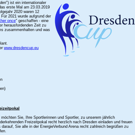
sden
") ist ein internationaler
das erste Mal am 23.03.2019
olgejahr
2020 waren 12
 Für 2021 wurde aufgrund der
ther once
" geschaffen - eine
er herausfordenden Zeit zu
eams zusammenhalten und was
plant.
ter
www.dresdencup.eu
en
en)
eizeitpokal
 möchten Sie, Ihre Sportlerinnen und Sportler, zu unserem jährlich
derkehrenden Freizeitpokal
recht herzlich nach Dresden einladen und freuen
 darauf, Sie alle in der EnergieVerbund Arena recht zahlreich begrüßen zu
fen.